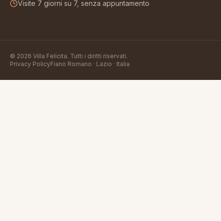
Visite 7 giorni su 7, senza appuntamento
©
2026
Villa Felicita
. Tutti i diritti riservati.
Privacy Policy
Fiano Romano · Lazio · Italia