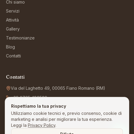
Chi siamo
Servizi
Attività
Gallery
Testimonianze
Blog
Contatti
Contatti
Via del Laghetto 49, 00065 Fiano Romano (RM)
+39 0765 480509
Rispettiamo la tua privacy
info@villafelicita.it
Utilizziamo cookie tecnici e, previo consenso, cookie di
Visite 7 giorni su 7, senza appuntamento
marketing e analisi per migliorare la tua esperienza.
Leggi la
Privacy Policy
.