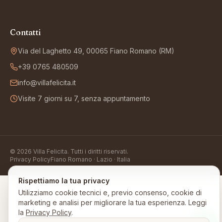
Contatti
Via del Laghetto 49, 00065 Fiano Romano (RM)
+39 0765 480509
info@villafelicita.it
Visite 7 giorni su 7, senza appuntamento
©
2026
Villa Felicita
. Tutti i diritti riservati.
Privacy Policy
Fiano Romano · Lazio · Italia
Rispettiamo la tua privacy
Utilizziamo cookie tecnici e, previo consenso, cookie di
marketing e analisi per migliorare la tua esperienza. Leggi
la
Privacy Policy
.