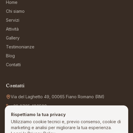
Home
Chi siamo
Servizi
Attività
Gallery
Testimonianze
Blog
Contatti
Contatti
Via del Laghetto 49, 00065 Fiano Romano (RM)
+39 0765 480509
Rispettiamo la tua privacy
info@villafelicita.it
Utilizziamo cookie tecnici e, previo consenso, cookie di
Visite 7 giorni su 7, senza appuntamento
marketing e analisi per migliorare la tua esperienza.