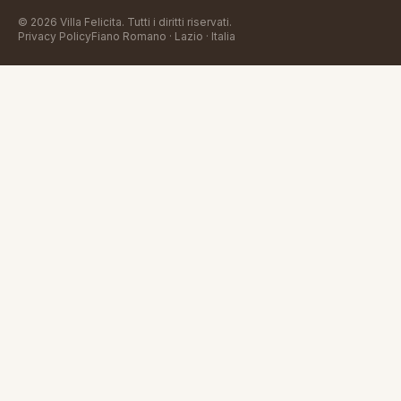
©
2026
Villa Felicita
. Tutti i diritti riservati.
Privacy Policy
Fiano Romano · Lazio · Italia