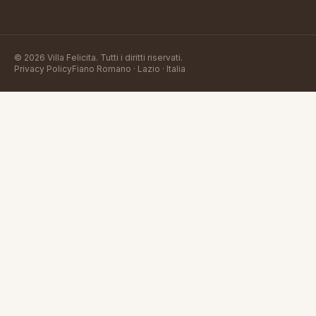
©
2026
Villa Felicita
. Tutti i diritti riservati.
Privacy Policy
Fiano Romano · Lazio · Italia