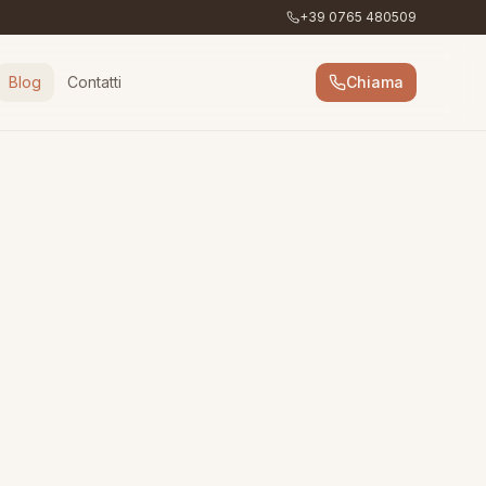
+39 0765 480509
Blog
Contatti
Chiama