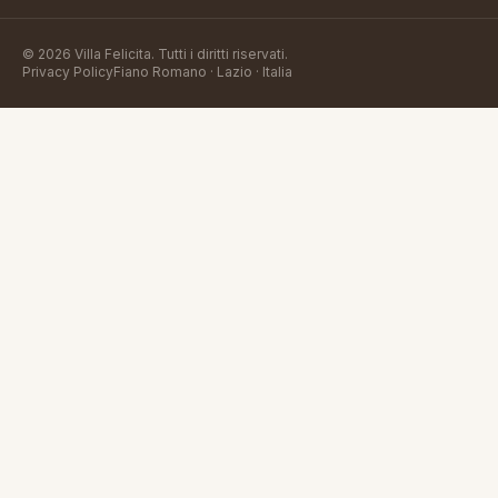
©
2026
Villa Felicita
. Tutti i diritti riservati.
Privacy Policy
Fiano Romano · Lazio · Italia